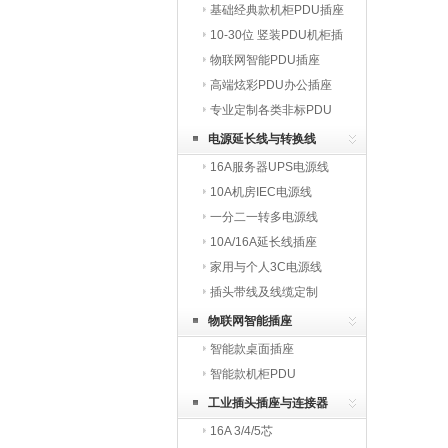
基础经典款机柜PDU插座
10-30位 竖装PDU机柜插
座
物联网智能PDU插座
高端炫彩PDU办公插座
专业定制各类非标PDU
电源延长线与转换线
16A服务器UPS电源线
10A机房IEC电源线
一分二一转多电源线
10A/16A延长线插座
家用与个人3C电源线
插头带线及线缆定制
物联网智能插座
智能款桌面插座
智能款机柜PDU
工业插头插座与连接器
16A 3/4/5芯