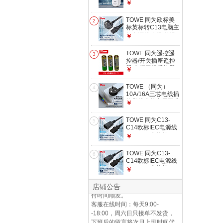
抗电涌防浪涌保护器
￥
插头 1位10A国标五
孔 AP-1011S
TOWE 同为欧标美
2
标英标转C13电脑主
机电源线欧规/美规/
￥
英规品字尾电源线纯
铜芯电源延长线 英
TOWE 同为遥控遥
3
标10A插头转C13
控器/开关插座遥控
1.8米 1.0平方
器/电源无线遥控器
￥
（仅有遥控器） 遥
控器电池27A 12V
TOWE （同为）
4
（共3节）
10A/16A三芯电线插
头带线户外家用工业
￥
铜芯电源延长线带插
头自接线裸尾电源线
TOWE 同为C13-
5
10A 1.5平 3米TW-F-
C14欧标IEC电源线
G10 3M
PDU/IEC交换机
￥
UPS服务器三芯电
源延长线C13转C14
TOWE 同为C13-
6
仓库发货时间：当日16：30前支
1.8米 1.5平 TW-F-
C14欧标IEC电源线
C13/C14 1.5平方
付的订单当天发货，16：30后的
PDU/IEC交换机
￥
订单次日发货，周六日、节假日
UPS服务器三芯电
不发货，顺延至上班第一天按支
源延长线C13转C14
店铺公告
2米 1.5平 TW-F-
付时间顺发。
C13/C14 1.5平方
客服在线时间：每天9:00-
-18:00，周六日只接单不发货，
下班后的留言将次日上班时间优