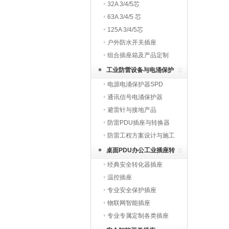
32A 3/4/5芯
63A 3/4/5 芯
125A 3/4/5芯
户外防水开关插座
组合插座箱及产品定制
工业防雷设备与电涌保护
电源电涌保护器SPD
器
通讯信号电涌保护器
避雷针与接地产品
防雷PDU插座与转换器
防雷工程方案设计与施工
桌面PDU办公工业插座转
经典安全转化器插座
换器
温控插座
专业安全保护插座
物联网智能插座
专业专属定制各类插座