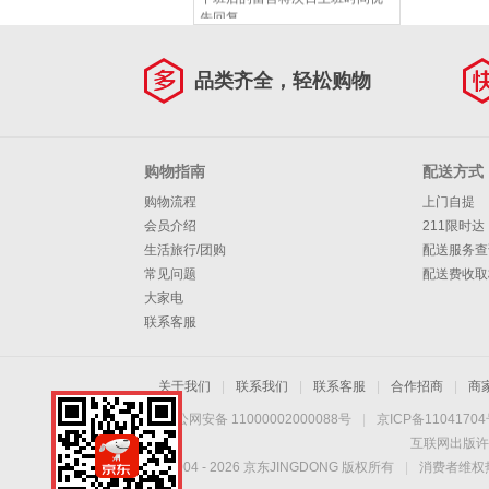
先回复。
品类齐全，轻松购物
购物指南
配送方式
购物流程
上门自提
会员介绍
211限时达
生活旅行/团购
配送服务查
常见问题
配送费收取
大家电
联系客服
关于我们
|
联系我们
|
联系客服
|
合作招商
|
商
京公网安备 11000002000088号
|
京ICP备1104170
互联网出版许
Copyright © 2004 -
2026
京东JINGDONG 版权所有
|
消费者维权热