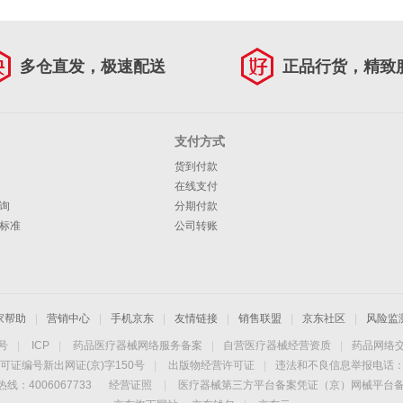
多仓直发，极速配送
正品行货，精致
支付方式
货到付款
在线支付
询
分期付款
标准
公司转账
家帮助
|
营销中心
|
手机京东
|
友情链接
|
销售联盟
|
京东社区
|
风险监
4号
|
ICP
|
药品医疗器械网络服务备案
|
自营医疗器械经营资质
|
药品网络
可证编号新出网证(京)字150号
|
出版物经营许可证
|
违法和不良信息举报电话：40
线：4006067733
经营证照
|
医疗器械第三方平台备案凭证（京）网械平台备字（