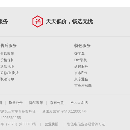
服务
天天低价，畅选无忧
售后服务
特色服务
售后政策
夺宝岛
价格保护
DIY装机
退款说明
延保服务
返修/退换货
京东E卡
取消订单
京东通信
京鱼座智能
测
|
质量公告
|
隐私政策
|
京东公益
|
Media & IR
交易第三方平台备案凭证
|
新出发京零 字第大120007号
06561155
2023）第00013号
|
营业执照
|
增值电信业务经营许可证