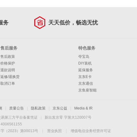
服务
天天低价，畅选无忧
售后服务
特色服务
售后政策
夺宝岛
价格保护
DIY装机
退款说明
延保服务
返修/退换货
京东E卡
取消订单
京东通信
京鱼座智能
测
|
质量公告
|
隐私政策
|
京东公益
|
Media & IR
交易第三方平台备案凭证
|
新出发京零 字第大120007号
06561155
2023）第00013号
|
营业执照
|
增值电信业务经营许可证