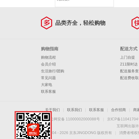
品类齐全，轻松购物
购物指南
配送方式
购物流程
上门自提
会员介绍
211限时达
生活旅行/团购
配送服务查
常见问题
配送费收取
大家电
联系客服
关于我们
|
联系我们
|
联系客服
|
合作招商
|
商
京公网安备 11000002000088号
|
京ICP备1104170
互联网出版许
Copyright © 2004 -
2026
京东JINGDONG 版权所有
|
消费者维权热