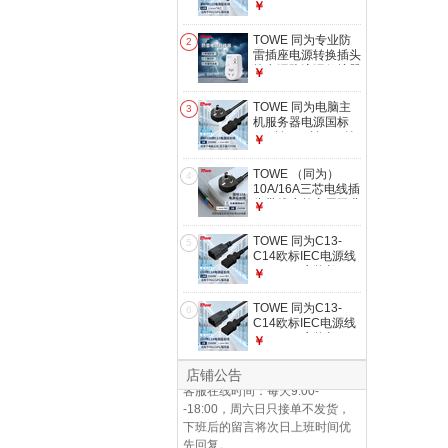
机电源线欧规/美规/
￥
英规品字尾电源线纯
铜芯电源延长线 英
TOWE 同为专业防
2
标10A插头转C13
雷插座电源转换插头
1.8米 1.0平方
抗电涌防浪涌保护器
￥
插头 1位10A国标五
孔 AP-1011S
TOWE 同为电脑主
3
机服务器电源国标
10a转C13转C15纯
￥
铜品字尾电源转换线
16A转C13电源线
TOWE （同为）
4
1.5平 国标10A插头
10A/16A三芯电线插
3米 TW-F-G10/C13
头带线户外家用工业
￥
铜芯电源延长线带插
头自接线裸尾电源线
TOWE 同为C13-
5
10A 1.5平 3米TW-F-
C14欧标IEC电源线
G10 3M
PDU/IEC交换机
￥
UPS服务器三芯电
仓库发货时间：当日16：30前支
源延长线C13转C14
TOWE 同为C13-
6
付的订单当天发货，16：30后的
1.8米 1.5平 TW-F-
C14欧标IEC电源线
订单次日发货，周六日、节假日
C13/C14 1.5平方
PDU/IEC交换机
￥
不发货，顺延至上班第一天按支
UPS服务器三芯电
付时间顺发。
源延长线C13转C14
店铺公告
2米 1.5平 TW-F-
客服在线时间：每天9:00-
C13/C14 1.5平方
-18:00，周六日只接单不发货，
下班后的留言将次日上班时间优
先回复。