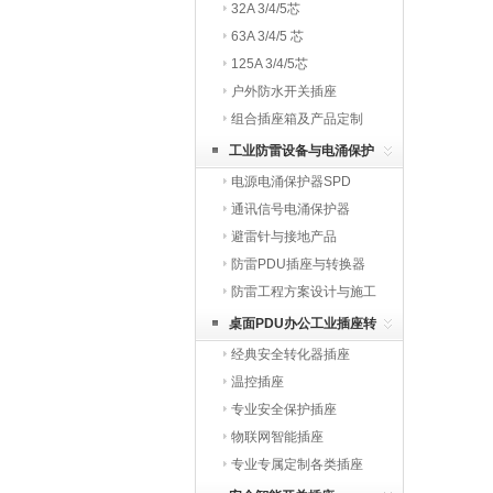
32A 3/4/5芯
63A 3/4/5 芯
125A 3/4/5芯
户外防水开关插座
组合插座箱及产品定制
工业防雷设备与电涌保护
电源电涌保护器SPD
器
通讯信号电涌保护器
避雷针与接地产品
防雷PDU插座与转换器
防雷工程方案设计与施工
桌面PDU办公工业插座转
经典安全转化器插座
换器
温控插座
专业安全保护插座
物联网智能插座
专业专属定制各类插座