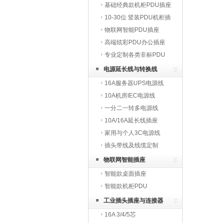
基础经典款机柜PDU插座
10-30位 竖装PDU机柜插
座
物联网智能PDU插座
高端炫彩PDU办公插座
专业定制各类非标PDU
电源延长线与转换线
16A服务器UPS电源线
10A机房IEC电源线
一分二一转多电源线
10A/16A延长线插座
家用与个人3C电源线
插头带线及线缆定制
物联网智能插座
智能款桌面插座
智能款机柜PDU
工业插头插座与连接器
16A 3/4/5芯