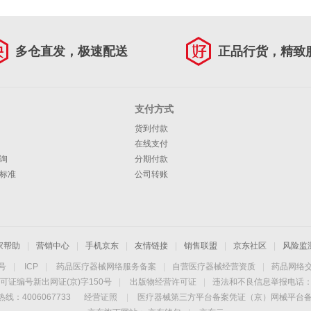
多仓直发，极速配送
正品行货，精致
支付方式
货到付款
在线支付
询
分期付款
标准
公司转账
家帮助
|
营销中心
|
手机京东
|
友情链接
|
销售联盟
|
京东社区
|
风险监
4号
|
ICP
|
药品医疗器械网络服务备案
|
自营医疗器械经营资质
|
药品网络
可证编号新出网证(京)字150号
|
出版物经营许可证
|
违法和不良信息举报电话：40
线：4006067733
经营证照
|
医疗器械第三方平台备案凭证（京）网械平台备字（