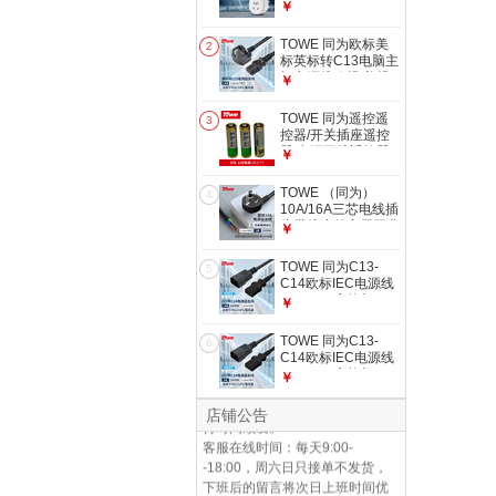
抗电涌防浪涌保护器
￥
插头 1位10A国标五
孔 AP-1011S
TOWE 同为欧标美
2
标英标转C13电脑主
机电源线欧规/美规/
￥
英规品字尾电源线纯
铜芯电源延长线 英
TOWE 同为遥控遥
3
标10A插头转C13
控器/开关插座遥控
1.8米 1.0平方
器/电源无线遥控器
￥
（仅有遥控器） 遥
控器电池27A 12V
TOWE （同为）
4
（共3节）
10A/16A三芯电线插
头带线户外家用工业
￥
铜芯电源延长线带插
头自接线裸尾电源线
TOWE 同为C13-
5
10A 1.5平 3米TW-F-
C14欧标IEC电源线
G10 3M
PDU/IEC交换机
￥
UPS服务器三芯电
源延长线C13转C14
仓库发货时间：当日16：30前支
TOWE 同为C13-
6
1.8米 1.5平 TW-F-
C14欧标IEC电源线
付的订单当天发货，16：30后的
C13/C14 1.5平方
PDU/IEC交换机
￥
订单次日发货，周六日、节假日
UPS服务器三芯电
不发货，顺延至上班第一天按支
源延长线C13转C14
店铺公告
付时间顺发。
2米 1.5平 TW-F-
客服在线时间：每天9:00-
C13/C14 1.5平方
-18:00，周六日只接单不发货，
下班后的留言将次日上班时间优