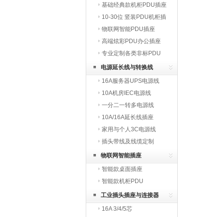
基础经典款机柜PDU插座
10-30位 竖装PDU机柜插
座
物联网智能PDU插座
高端炫彩PDU办公插座
专业定制各类非标PDU
电源延长线与转换线
16A服务器UPS电源线
10A机房IEC电源线
一分二一转多电源线
10A/16A延长线插座
家用与个人3C电源线
插头带线及线缆定制
物联网智能插座
智能款桌面插座
智能款机柜PDU
工业插头插座与连接器
16A 3/4/5芯