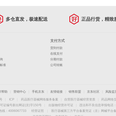
多仓直发，极速配送
正品行货，精致
支付方式
货到付款
在线支付
询
分期付款
标准
公司转账
家帮助
|
营销中心
|
手机京东
|
友情链接
|
销售联盟
|
京东社区
|
风险监
4号
|
ICP
|
药品医疗器械网络服务备案
|
自营医疗器械经营资质
|
药品网络
可证编号新出网证(京)字150号
|
出版物经营许可证
|
违法和不良信息举报电话：40
线：4006067733
经营证照
|
医疗器械第三方平台备案凭证（京）网械平台备字（