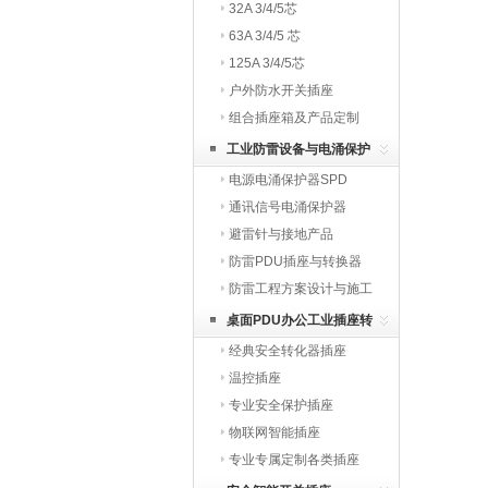
32A 3/4/5芯
63A 3/4/5 芯
125A 3/4/5芯
户外防水开关插座
组合插座箱及产品定制
工业防雷设备与电涌保护
电源电涌保护器SPD
器
通讯信号电涌保护器
避雷针与接地产品
防雷PDU插座与转换器
防雷工程方案设计与施工
桌面PDU办公工业插座转
经典安全转化器插座
换器
温控插座
专业安全保护插座
物联网智能插座
专业专属定制各类插座