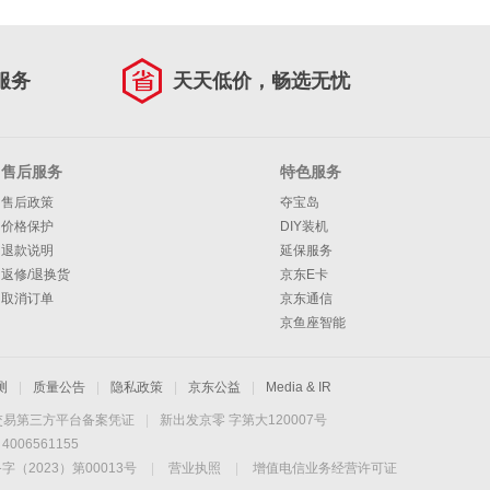
服务
天天低价，畅选无忧
售后服务
特色服务
售后政策
夺宝岛
价格保护
DIY装机
退款说明
延保服务
返修/退换货
京东E卡
取消订单
京东通信
京鱼座智能
测
|
质量公告
|
隐私政策
|
京东公益
|
Media & IR
交易第三方平台备案凭证
|
新出发京零 字第大120007号
06561155
2023）第00013号
|
营业执照
|
增值电信业务经营许可证