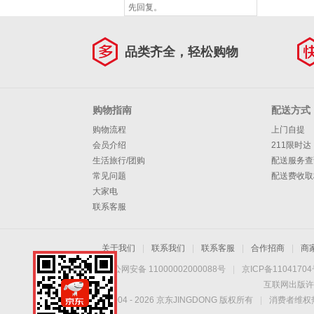
先回复。
品类齐全，轻松购物
购物指南
配送方式
购物流程
上门自提
会员介绍
211限时达
生活旅行/团购
配送服务查
常见问题
配送费收取
大家电
联系客服
关于我们
|
联系我们
|
联系客服
|
合作招商
|
商
京公网安备 11000002000088号
|
京ICP备1104170
互联网出版许
Copyright © 2004 -
2026
京东JINGDONG 版权所有
|
消费者维权热